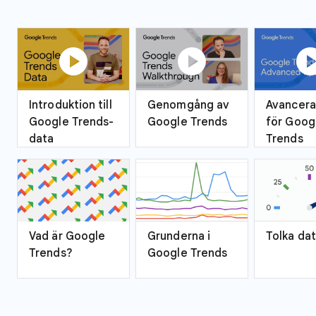
play_circle
play_circle
play_ci
Introduktion till
Genomgång av
Avancera
Google Trends-
Google Trends
för Goog
data
Trends
Vad är Google
Grunderna i
Tolka da
Trends?
Google Trends