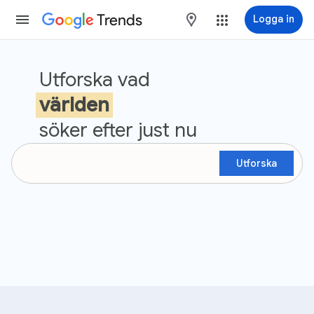
Trends
maps
Logga in
Google Trends
Utforska vad
världen
söker efter just nu
Utforska