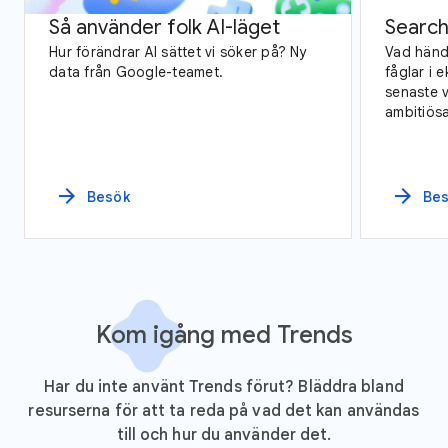
Så använder folk AI-läget
Search
Hur förändrar AI sättet vi söker på? Ny
Vad hände
data från Google-teamet.
fåglar i 
senaste v
ambitiösa
Google T
från hela
arrow_forward
arrow_forward
Besök
Be
Kom igång med Trends
Har du inte använt Trends förut? Bläddra bland
resurserna för att ta reda på vad det kan användas
till och hur du använder det.